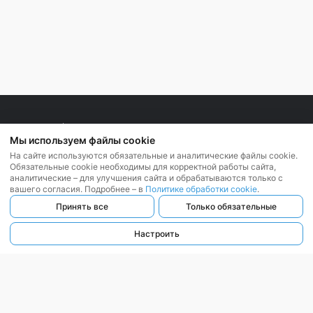
Мы используем файлы cookie
На сайте используются обязательные и аналитические файлы cookie.
Обязательные cookie необходимы для корректной работы сайта,
аналитические – для улучшения сайта и обрабатываются только с
ООО «ЛЕГАТ БАЙ»
, 2016 — 2026
вашего согласия. Подробнее – в
Политике обработки cookie
.
Принять все
Только обязательные
Республика Беларусь, г. Минск,
ул. Веры Хоружей, д. 22, пом. 25 (офис 1201)
Настроить
УНП:192763620
Поиск закупок
Тарифы